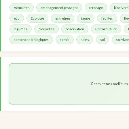
Actualites
aménagement paysager
arrosage
biodivers
eau
Ecologie
entretien
faune
feuilles
fle
légumes
Nouvelles
observation
Permaculture
semences biologiques
semis
soins
sol
sol vivan
Recevez nos meilleurs 