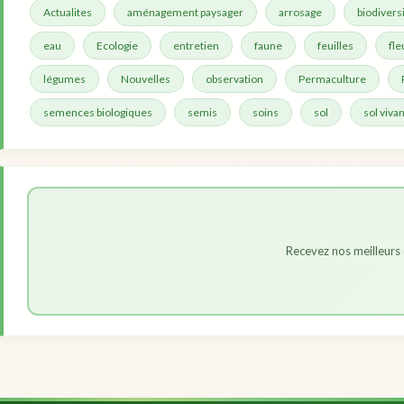
Actualites
aménagement paysager
arrosage
biodivers
eau
Ecologie
entretien
faune
feuilles
fle
légumes
Nouvelles
observation
Permaculture
semences biologiques
semis
soins
sol
sol vivan
Recevez nos meilleurs 